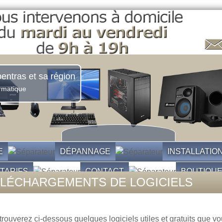
entras et sa région
rmatique
E
DÉPANNAGE
INSTALLATIO
TARIFS
CONTACT
BOUTIQU
LÉCHARGEMENTS DE LOGICIELS
trouverez ci-dessous quelques logiciels utiles et gratuits que v