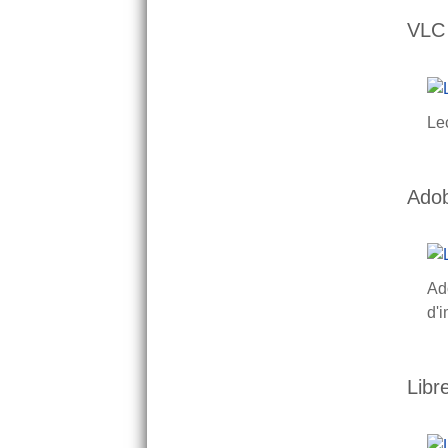
VLC 
Lec
Ado
Ado
d'
Libr