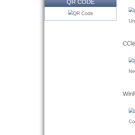
QR CODE
Un
CCl
Ne
Win
Co