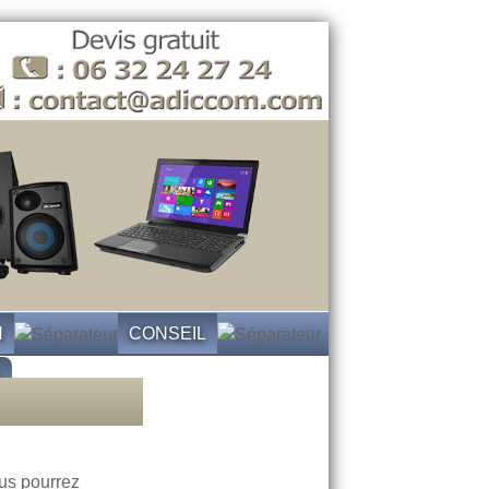
N
CONSEIL
E
ous pourrez